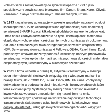
Polmex-Serwis został powołany do życia w listopadzie 1993 r. jako
specjalistyczny serwis sprzętu biurowego firm Canon, Sharp, Xerox, Olivetti,
Panasonic i Sanyo oraz wielu innych, dziś nieznanych już firm.
W 1993 r.
uzyskujemy autoryzację w zakresie sprzedaży, naprawy i obsługi
kserokopiarek SHARP wchodząc w skład ogólnopolskiej sieci dealerskiej i
serwisowej SHARP, liczącej kilkadziesiąt oddziałów na terenie całego kraju.
Firma nasza zdobyła doświadczenie na rynku kserokopiarek, materiałów
eksploatacyjnych, serwisu i części zamiennych oraz niszczarek dokumentów.
Aktualnie firma nasza jest również regionalnym serwisem urządzeń firmy
HSM. Serwisujemy również niszczarki Fellowes, GEHA, Rexell i inne. Dzięki
podpisanym umowom możemy podnosić kwalifikacje naszych pracowników
serwisu, mamy dostęp do informacji technicznych oraz do części i materiałów
eksploatacyjnych, uczestniczymy w okresowych szkoleniach.
W 2001 r.
firma wchodzi w branżę IT, aktywnie uczestniczymy w rozwoju
usług internetowych i sieciowych związując się z wiodącymi markami w
branży, takimi jak PROXIM.Inc, D-Link, Cisco, IBM, HP i inne. Zdobyliśmy
doświadczenie w budowaniu sieci miedzianych i bezprzewodowych, które
teraz eksploatujemy. Systematyczny rozwój działu oraz konsekwentne
inwestycje zaowocowały umocnieniem się naszej firmy na rynku
telekomunikacyjnym i pozwalają na wdrażanie najnowszych technologii
transmisyjnych, świadczenie usług hostingowych i kolokacyjnych oraz
dostępu do internetu
, usług głosowych w technologiach VoIP i wizyjnych
IPTV.