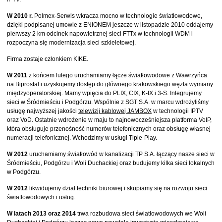
W 2010 r.
Polmex-Serwis wkracza mocno w technologie światłowodowe,
dzięki podpisanej umowie z ENIONEM jeszcze w listopadzie 2010 oddajemy
pierwszy 2 km odcinek napowietrznej sieci FTTx w technologii WDM i
rozpoczyna się modernizacja sieci szkieletowej.
Firma zostaje członkiem KIKE.
W 2011
z końcem lutego uruchamiamy łącze światłowodowe z Wawrzyńca
na Biprostal i uzyskujemy dostęp do głównego krakowskiego węzła wymiany
międzyoperatorskiej. Mamy wpięcia do PLIX, CIX, K-IX i 3-S. Integrujemy
sieci w Śródmieściu i Podgórzu. Wspólnie z SGT S.A. w marcu wdrożyliśmy
usługę najwyższej jakości
telewizji kablowej JAMBOX
w technologii IPTV
oraz VoD. Ostatnie wdrożenie w maju to najnowocześniejsza platforma VoIP,
która obsługuje przenośność numerów telefonicznych oraz obsługę własnej
numeracji telefonicznej. Wchodzimy w usługi Tiple-Play.
W 2012
uruchamiamy światłowód w kanalizacji TP S.A. łączący nasze sieci w
Śródmieściu, Podgórzu i Woli Duchackiej oraz budujemy kilka sieci lokalnych
w Podgórzu.
W 2012
likwidujemy dział techniki biurowej i skupiamy się na rozwoju sieci
światłowodowych i usług.
W latach 2013 oraz 2014
trwa rozbudowa sieci światłowodowych we Woli