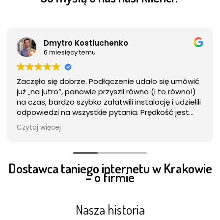
Dmytro Kostiuchenko
6 miesięcy temu
Zaczęło się dobrze. Podłączenie udało się umówić
już „na jutro”, panowie przyszli równo (i to równo!)
na czas, bardzo szybko załatwili instalację i udzielili
odpowiedzi na wszystkie pytania. Prędkość jest
taka, jak obiecano, a złącze stabilne i bez
Czytaj więcej
anomalnych strat pakietów.
W umowie zgody marketingowe dla podmiotów
trzecich były domyślnie odznaczone (nie wyrażam
Dostawca taniego internetu w Krakowie
– o firmie
zgody). Doceniam! Już samo to stawia Polmex na
innej półce w porównaniu z wieloma innymi
dostawcami
Nasza historia